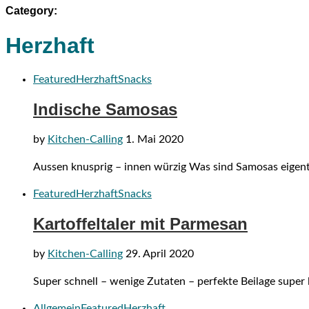
Category:
Herzhaft
Featured
Herzhaft
Snacks
Indische Samosas
by
Kitchen-Calling
1. Mai 2020
Aussen knusprig – innen würzig Was sind Samosas eigentli
Featured
Herzhaft
Snacks
Kartoffeltaler mit Parmesan
by
Kitchen-Calling
29. April 2020
Super schnell – wenige Zutaten – perfekte Beilage super 
Allgemein
Featured
Herzhaft